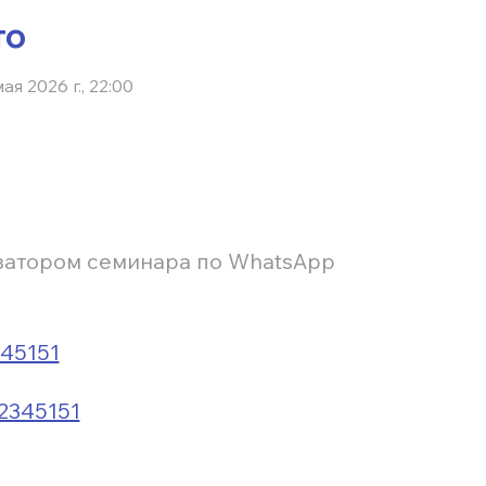
то
мая 2026 г., 22:00
изатором семинара по WhatsApp
345151
62345151