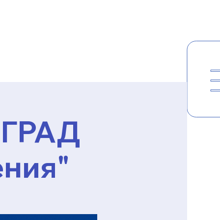
НГРАД
ения"