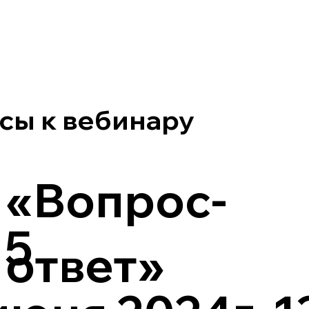
сы к вебинару
«Вопрос-
15
ответ»